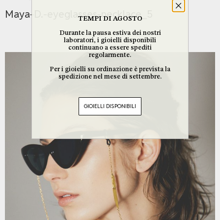
Maya-D.-eyeglasses-necklace_5
TEMPI DI AGOSTO
Durante la pausa estiva dei nostri
laboratori, i gioielli disponibili
continuano a essere spediti
regolarmente.
Per i gioielli su ordinazione è prevista la
spedizione nel mese di settembre.
GIOIELLI DISPONIBILI