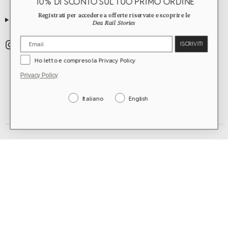
10% DI SCONTO SUL TUO PRIMO ORDINE
Registrati per accedere a offerte riservate e scoprire le
GUIDES
Dea Rail Stories
ISCRIVITI
Ho letto e compreso la Privacy Policy
Privacy Policy
Italiano
English
worldwide shipping
©2026 Dea Rail. All Rights Reserved.
Rome, Italy | vat n. 15479041004