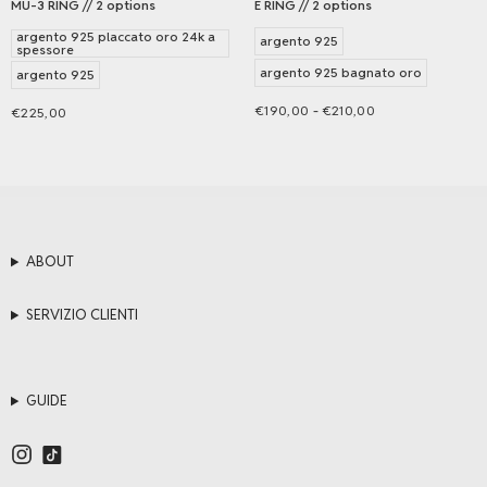
MU-3 RING // 2 options
E RING // 2 options
argento 925 placcato oro 24k a
argento 925
spessore
argento 925 bagnato oro
argento 925
Fascia
-
€
190,00
€
210,00
€
225,00
di
Scegli
Scegli
Questo
Questo
prezzo:
prodotto
prodotto
da
ha
ha
€190,00
più
più
a
varianti.
varianti.
ABOUT
€210,00
Le
Le
opzioni
opzioni
SERVIZIO CLIENTI
possono
possono
essere
essere
scelte
scelte
GUIDE
nella
nella
pagina
pagina
del
del