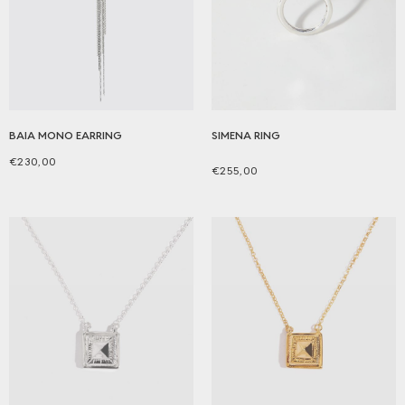
BAIA MONO EARRING
SIMENA RING
€
230,00
€
255,00
Aggiungi al carrello
Scegli
Questo
prodotto
ha
più
varianti.
Le
opzioni
possono
essere