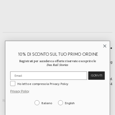
prodotto
prodotto
10% DI SCONTO SUL TUO PRIMO ORDINE
Registrati per accedere a offerte riservate e scoprire le
worldwide shipping
Dea Rail Stories
ISCRIVITI
©2026 Dea Rail. All Rights Reserved.
Ho letto e compreso la Privacy Policy
Rome, Italy | vat n. 15479041004
Privacy Policy
Italiano
English
Italiano
English