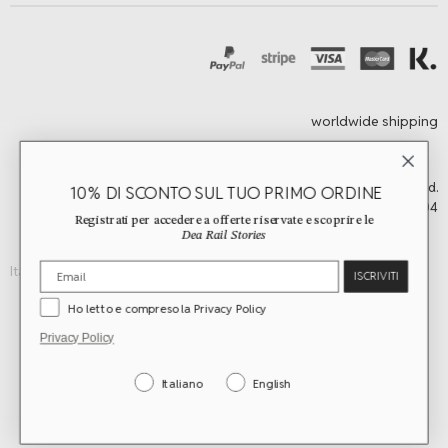
worldwide shipping
©2026 Dea Rail. All Rights Reserved.
10% DI SCONTO SUL TUO PRIMO ORDINE
Rome, Italy | vat n. 15479041004
Registrati per accedere a offerte riservate e scoprire le
Dea Rail Stories
Italiano
English
ISCRIVITI
Ho letto e compreso la Privacy Policy
Privacy Policy
Italiano
English