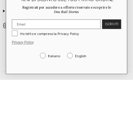
Registrati per accedere a offerte riservate e scoprire le
GUIDE
Dea Rail Stories
ISCRIVITI
Ho letto e compreso la Privacy Policy
Privacy Policy
Italiano
English
worldwide shipping
©2026 Dea Rail. All Rights Reserved.
Rome, Italy | vat n. 15479041004