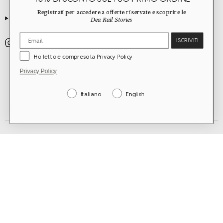
Registrati per accedere a offerte riservate e scoprire le
GUIDE
Dea Rail Stories
ISCRIVITI
Ho letto e compreso la Privacy Policy
Privacy Policy
Italiano
English
worldwide shipping
©2026 Dea Rail. All Rights Reserved.
Rome, Italy | vat n. 15479041004