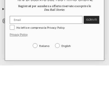
Registrati per accedere a offerte riservate e scoprire le
GUIDE
Dea Rail Stories
ISCRIVITI
Ho letto e compreso la Privacy Policy
Privacy Policy
Italiano
English
worldwide shipping
©2026 Dea Rail. All Rights Reserved.
Rome, Italy | vat n. 15479041004